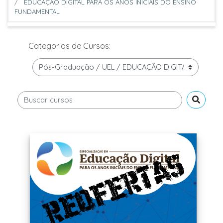
EDUCAÇÃO DIGITAL PARA OS ANOS INICIAIS DO ENSINO
FUNDAMENTAL
Categorias de Cursos:
Buscar cursos
Buscar 