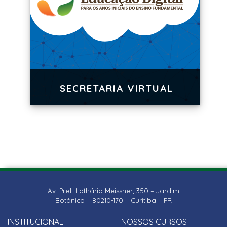
SECRETARIA VIRTUAL
Av. Pref. Lothário Meissner, 350 – Jardim
Botânico – 80210-170 – Curitiba – PR
INSTITUCIONAL
NOSSOS CURSOS