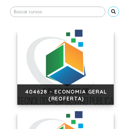
Buscar cursos
Buscar 
404628 - ECONOMIA GERAL
(REOFERTA)